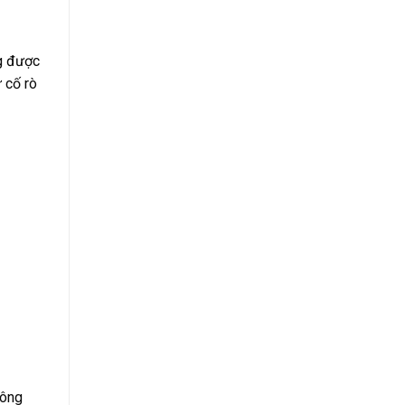
ng được
 cố rò
hông