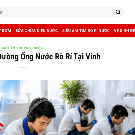
Y BƠM
SỬA CHỮA ĐIỆN NƯỚC
SIÊU ÂM TÌM RÒ RỈ NƯỚC
VỆ SINH B
SIÊU ÂM TÌM RÒ RỈ NƯỚC
Đường Ống Nước Rò Rỉ Tại Vinh