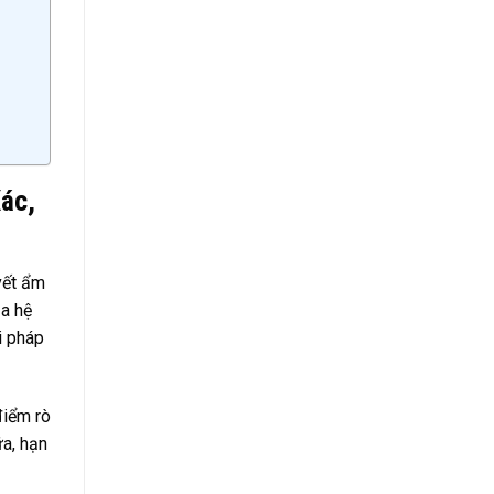
ác,
vết ẩm
ủa hệ
i pháp
điểm rò
ữa, hạn