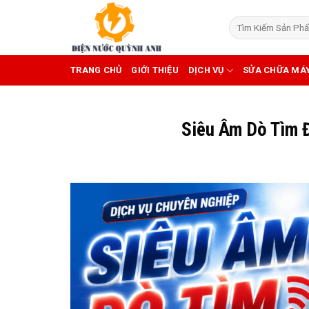
Skip
to
content
TRANG CHỦ
GIỚI THIỆU
DỊCH VỤ
SỬA CHỮA MÁ
Siêu Âm Dò Tìm 