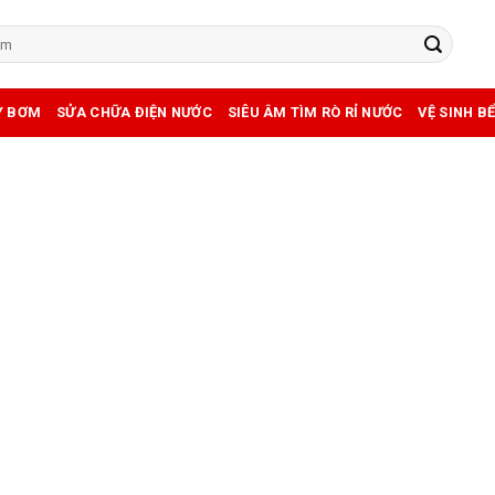
Y BƠM
SỬA CHỮA ĐIỆN NƯỚC
SIÊU ÂM TÌM RÒ RỈ NƯỚC
VỆ SINH B