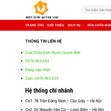
Skip
to
content
TRANG CHỦ
GIỚI THIỆU
DỊCH VỤ
SỬA CHỮA MÁ
THÔNG TIN LIÊN HỆ
Sửa Chữa Điện Nước Quỳnh Anh
0976.963.654
Đang cập nhật
Zalo: 0976.963.654
Hệ thống chi nhánh
Cs1: 78 Trần Đăng Ninh – Cầu Giấy – Hà Nội
Cs2: 26 Nguyễn Văn Cừ – Long Biên – Hà Nội