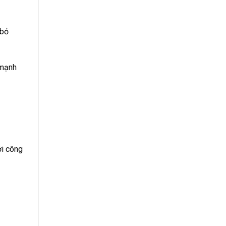
 bỏ
 mạnh
ới công