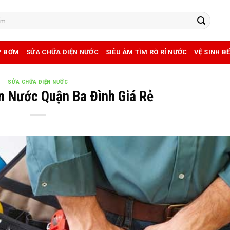
Y BƠM
SỬA CHỮA ĐIỆN NƯỚC
SIÊU ÂM TÌM RÒ RỈ NƯỚC
VỆ SINH B
SỬA CHỮA ĐIỆN NƯỚC
n Nước Quận Ba Đình Giá Rẻ