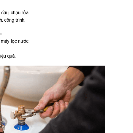
 cầu, chậu rửa.
 công trình.
c
 máy lọc nước.
iệu quả.