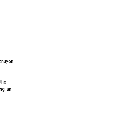
 chuyên
thời
ng, an