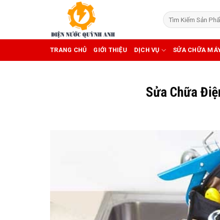
Skip
to
content
TRANG CHỦ
GIỚI THIỆU
DỊCH VỤ
SỬA CHỮA MÁ
Sửa Chữa Điệ