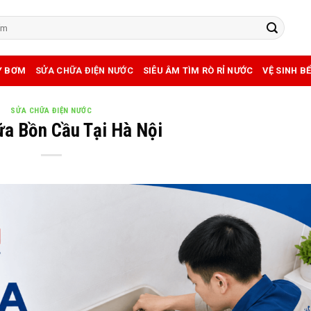
Y BƠM
SỬA CHỮA ĐIỆN NƯỚC
SIÊU ÂM TÌM RÒ RỈ NƯỚC
VỆ SINH B
SỬA CHỮA ĐIỆN NƯỚC
a Bồn Cầu Tại Hà Nội