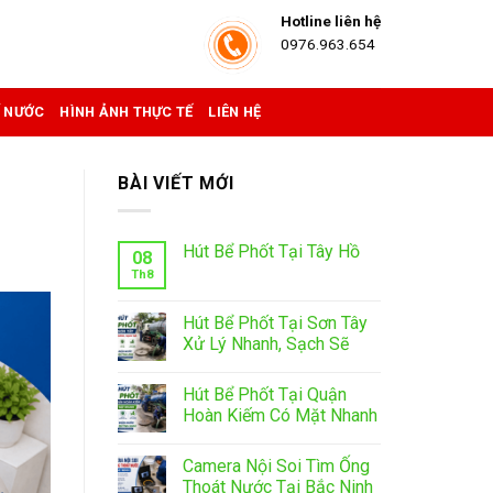
Hotline liên hệ
0976.963.654
Ể NƯỚC
HÌNH ẢNH THỰC TẾ
LIÊN HỆ
BÀI VIẾT MỚI
Hút Bể Phốt Tại Tây Hồ
08
Th8
Hút Bể Phốt Tại Sơn Tây
Xử Lý Nhanh, Sạch Sẽ
Hút Bể Phốt Tại Quận
Hoàn Kiếm Có Mặt Nhanh
Camera Nội Soi Tìm Ống
Thoát Nước Tại Bắc Ninh