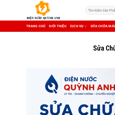
Skip
to
content
TRANG CHỦ
GIỚI THIỆU
DỊCH VỤ
SỬA CHỮA MÁ
Sửa Chữ