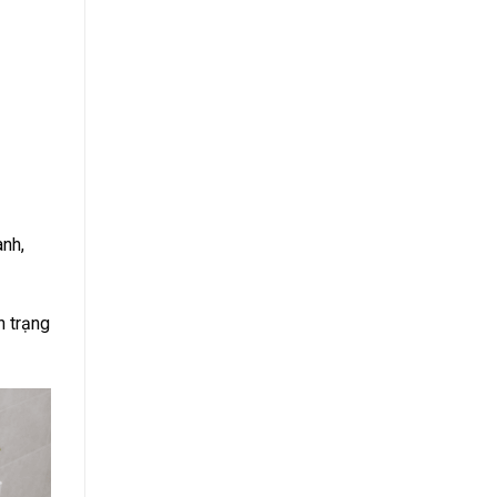
anh,
h trạng