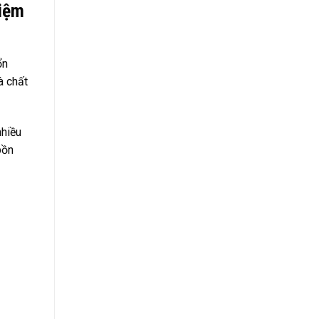
Kiệm
ổn
à chất
nhiều
bồn