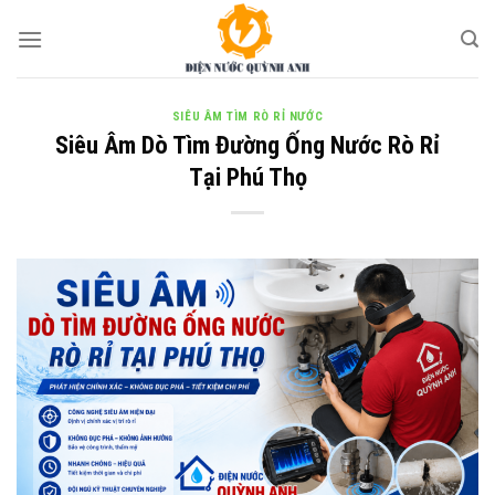
Skip
to
content
SIÊU ÂM TÌM RÒ RỈ NƯỚC
Siêu Âm Dò Tìm Đường Ống Nước Rò Rỉ
Tại Phú Thọ