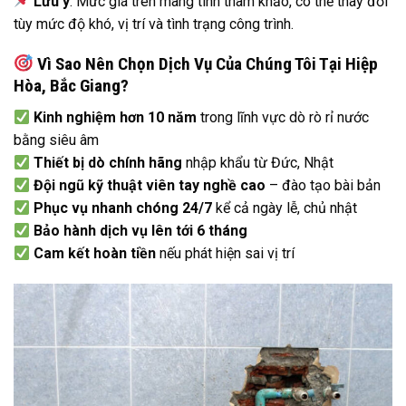
Lưu ý
: Mức giá trên mang tính tham khảo, có thể thay đổi
tùy mức độ khó, vị trí và tình trạng công trình.
Vì Sao Nên Chọn Dịch Vụ Của Chúng Tôi Tại Hiệp
Hòa, Bắc Giang?
Kinh nghiệm hơn 10 năm
trong lĩnh vực dò rò rỉ nước
bằng siêu âm
Thiết bị dò chính hãng
nhập khẩu từ Đức, Nhật
Đội ngũ kỹ thuật viên tay nghề cao
– đào tạo bài bản
Phục vụ nhanh chóng 24/7
kể cả ngày lễ, chủ nhật
Bảo hành dịch vụ lên tới 6 tháng
Cam kết hoàn tiền
nếu phát hiện sai vị trí