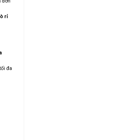
a đơn
ò rỉ
a
tối đa