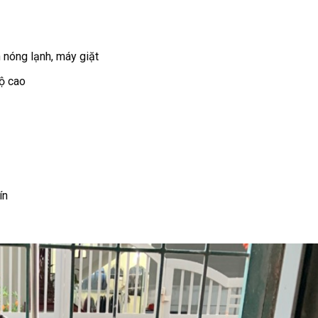
 nóng lạnh, máy giặt
độ cao
ín