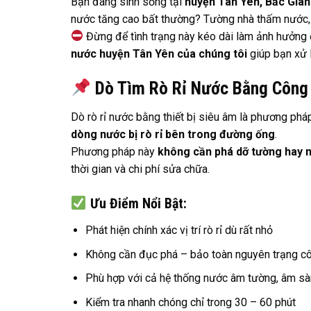
Bạn đang sinh sống tại
huyện Tân Yên, Bắc Gia
nước tăng cao bất thường? Tường nhà thấm nước
Đừng để tình trạng này kéo dài làm ảnh hưởng đ
nước huyện Tân Yên của chúng tôi
giúp bạn xử 
Dò Tìm Rò Rỉ Nước Bằng Công 
Dò rò rỉ nước bằng thiết bị siêu âm là phương ph
dòng nước bị rò rỉ bên trong đường ống
.
Phương pháp này
không cần phá dỡ tường hay 
thời gian và chi phí sửa chữa.
Ưu Điểm Nổi Bật:
Phát hiện chính xác vị trí rò rỉ dù rất nhỏ
Không cần đục phá – bảo toàn nguyên trạng cô
Phù hợp với cả hệ thống nước âm tường, âm sà
Kiểm tra nhanh chóng chỉ trong 30 – 60 phút