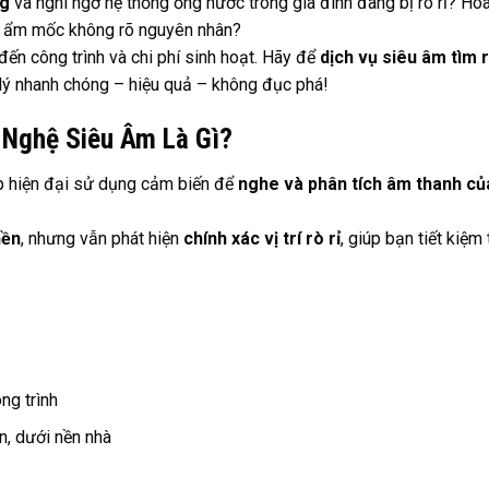
ng
và nghi ngờ hệ thống ống nước trong gia đình đang bị rò rỉ? Hó
, ẩm mốc không rõ nguyên nhân?
ến công trình và chi phí sinh hoạt. Hãy để
dịch vụ siêu âm tìm r
lý nhanh chóng – hiệu quả – không đục phá!
Nghệ Siêu Âm Là Gì?
áp hiện đại sử dụng cảm biến để
nghe và phân tích âm thanh củ
nền
, nhưng vẫn phát hiện
chính xác vị trí rò rỉ
, giúp bạn tiết kiệm 
ng trình
n, dưới nền nhà