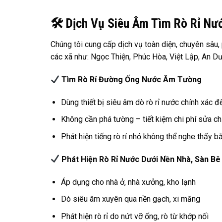
🛠
️ Dịch Vụ Siêu Âm Tìm Rò Rỉ N
Chúng tôi cung cấp dịch vụ toàn diện, chuyên sâu,
các xã như: Ngọc Thiện, Phúc Hòa, Việt Lập, An D
Tìm Rò Rỉ Đường Ống Nước Âm Tường
Dùng thiết bị siêu âm dò rò rỉ nước chính xác đ
Không cần phá tường – tiết kiệm chi phí sửa c
Phát hiện tiếng rò rỉ nhỏ không thể nghe thấy b
Phát Hiện Rò Rỉ Nước Dưới Nền Nhà, Sàn B
Áp dụng cho nhà ở, nhà xưởng, kho lạnh
Dò siêu âm xuyên qua nền gạch, xi măng
Phát hiện rò rỉ do nứt vỡ ống, rò từ khớp nối