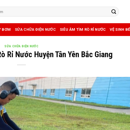
Y BƠM
SỬA CHỮA ĐIỆN NƯỚC
SIÊU ÂM TÌM RÒ RỈ NƯỚC
VỆ SINH B
SỬA CHỮA ĐIỆN NƯỚC
Rò Rỉ Nước Huyện Tân Yên Bắc Giang