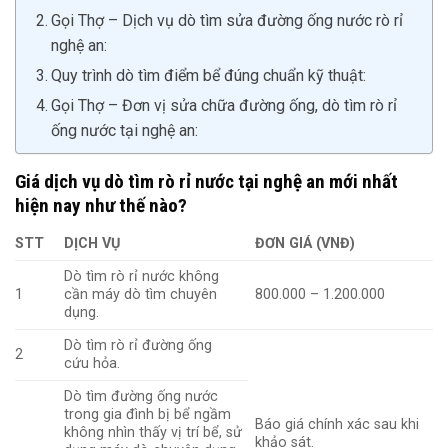
Gọi Thợ – Dịch vụ dò tìm sửa đường ống nước rò rỉ
nghệ an:
Quy trình dò tìm điểm bể đúng chuẩn kỹ thuật:
Gọi Thợ – Đơn vị sửa chữa đường ống, dò tìm rò rỉ
ống nước tại nghệ an:
Giá dịch vụ dò tìm rò rỉ nước tại nghệ an mới nhất
hiện nay như thế nào?
STT
DỊCH VỤ
ĐƠN GIÁ (VNĐ)
Dò tìm rò rỉ nước không
1
cần máy dò tìm chuyên
800.000 – 1.200.000
dụng.
Dò tìm rò rỉ đường ống
2
cứu hỏa.
Dò tìm đường ống nước
trong gia đình bị bể ngầm
Báo giá chính xác sau khi
không nhìn thấy vị trí bể, sử
khảo sát.