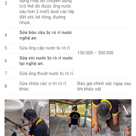
dụng máy dò chuyên dụng
3
(có thể dò được ống nước
sâu hơn 2 mét) dưới các lớp
đất sét, bê tông, đường
nhựa…
Sửa bồn cầu bị rò rỉ nước
4
nghệ an
5
Sửa ống cấp nước bị rò rỉ.
150.000 – 350.000
Sửa vòi nước bị rò rỉ nước
6
tại nghệ an.
7
Sửa ống thoát nước bị rò rỉ.
Sửa chữa các vị trí rò rỉ
Báo giá chính xác ngay sau
8
khác.
khi khảo sát.