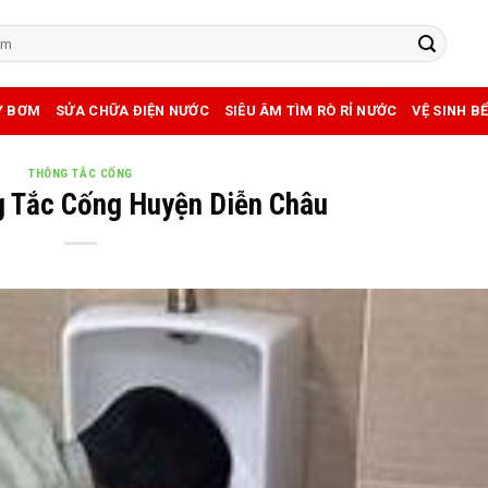
Y BƠM
SỬA CHỮA ĐIỆN NƯỚC
SIÊU ÂM TÌM RÒ RỈ NƯỚC
VỆ SINH B
THÔNG TẮC CỐNG
g Tắc Cống Huyện Diễn Châu