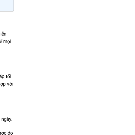
iễn
để mọi
áp tối
hợp với
u ngày.
ược do