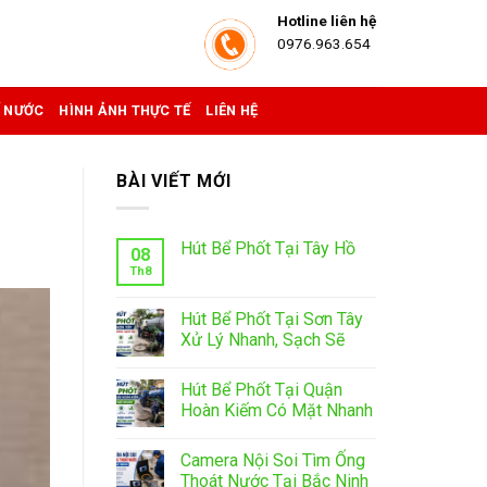
Hotline liên hệ
0976.963.654
Ể NƯỚC
HÌNH ẢNH THỰC TẾ
LIÊN HỆ
BÀI VIẾT MỚI
Hút Bể Phốt Tại Tây Hồ
08
Th8
Hút Bể Phốt Tại Sơn Tây
Xử Lý Nhanh, Sạch Sẽ
Hút Bể Phốt Tại Quận
Hoàn Kiếm Có Mặt Nhanh
Camera Nội Soi Tìm Ống
Thoát Nước Tại Bắc Ninh