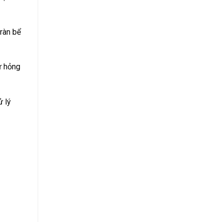
tràn bể
hư hỏng
ử lý