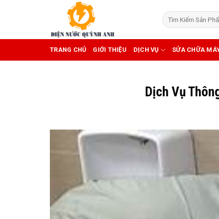
Skip
to
content
TRANG CHỦ
GIỚI THIỆU
DỊCH VỤ
SỬA CHỮA MÁ
Dịch Vụ Thôn