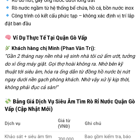
Rò do nứt, gãy ống nước dưới lòng đất
Rò nước ngầm từ hệ thống bể chứa, hồ cá, bồn nước inox
Công trình có kết cấu phức tạp – không xác định vị trí lắp
đặt ban đầu
Ví Dụ Thực Tế Tại Quận Gò Vấp
Khách hàng chị Minh (Phan Văn Trị):
“Gần 2 tháng nay nền nhà vệ sinh nhà tôi cứ ẩm ướt, tưởng
do xì ống máy giặt. Gọi thợ hoài không ra. Nhờ bên kỹ
thuật tới siêu âm, hóa ra ống dẫn từ đồng hồ nước bị nứt
ngay dưới nền gạch phòng khách. Nhờ vậy xử lý kịp thời,
không phải đục cả sàn!”
Bảng Giá Dịch Vụ Siêu Âm Tìm Rò Rỉ Nước Quận Gò
Vấp (Cập Nhật Mới)
Giá từ
Dịch vụ
Ghi chú
(VNĐ)
Khảo sát + siêu âm tìm
Bao gồm kiểm tra, báo
700.000