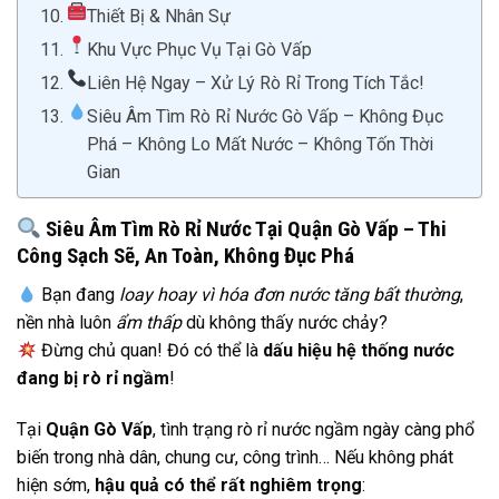
Thiết Bị & Nhân Sự
Khu Vực Phục Vụ Tại Gò Vấp
Liên Hệ Ngay – Xử Lý Rò Rỉ Trong Tích Tắc!
Siêu Âm Tìm Rò Rỉ Nước Gò Vấp – Không Đục
Phá – Không Lo Mất Nước – Không Tốn Thời
Gian
Siêu Âm Tìm Rò Rỉ Nước Tại Quận Gò Vấp – Thi
Công Sạch Sẽ, An Toàn, Không Đục Phá
Bạn đang
loay hoay vì hóa đơn nước tăng bất thường
,
nền nhà luôn
ẩm thấp
dù không thấy nước chảy?
Đừng chủ quan! Đó có thể là
dấu hiệu hệ thống nước
đang bị rò rỉ ngầm
!
Tại
Quận Gò Vấp
, tình trạng rò rỉ nước ngầm ngày càng phổ
biến trong nhà dân, chung cư, công trình… Nếu không phát
hiện sớm,
hậu quả có thể rất nghiêm trọng
: