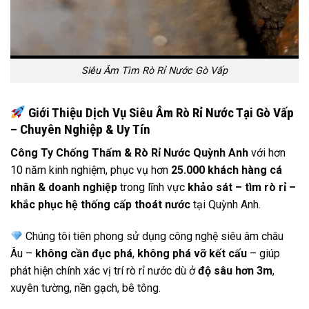
Siêu Âm Tìm Rò Rỉ Nước Gò Vấp
Giới Thiệu Dịch Vụ Siêu Âm Rò Rỉ Nước Tại Gò Vấp
– Chuyên Nghiệp & Uy Tín
Công Ty Chống Thấm & Rò Rỉ Nước Quỳnh Anh
với hơn
10 năm kinh nghiệm, phục vụ hơn
25.000 khách hàng cá
nhân & doanh nghiệp
trong lĩnh vực
khảo sát – tìm rò rỉ –
khắc phục hệ thống cấp thoát nước
tại Quỳnh Anh.
Chúng tôi tiên phong sử dụng công nghệ siêu âm châu
Âu –
không cần đục phá
,
không phá vỡ kết cấu
– giúp
phát hiện chính xác vị trí rò rỉ nước dù ở
độ sâu hơn 3m
,
xuyên tường, nền gạch, bê tông.