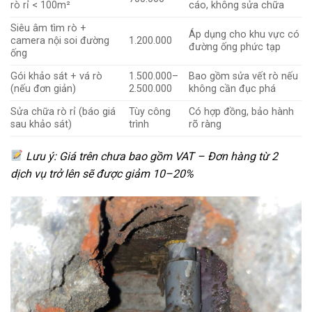
rò rỉ < 100m²
cáo, không sửa chữa
Siêu âm tìm rò +
Áp dụng cho khu vực có
camera nội soi đường
1.200.000
đường ống phức tạp
ống
Gói khảo sát + vá rò
1.500.000–
Bao gồm sửa vết rò nếu
(nếu đơn giản)
2.500.000
không cần đục phá
Sửa chữa rò rỉ (báo giá
Tùy công
Có hợp đồng, bảo hành
sau khảo sát)
trình
rõ ràng
Lưu ý: Giá trên chưa bao gồm VAT – Đơn hàng từ 2
dịch vụ trở lên sẽ được giảm 10–20%