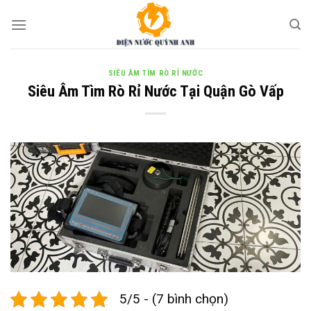
Skip
to
content
SIÊU ÂM TÌM RÒ RỈ NƯỚC
Siêu Âm Tìm Rò Rỉ Nước Tại Quận Gò Vấp
5/5 - (7 bình chọn)