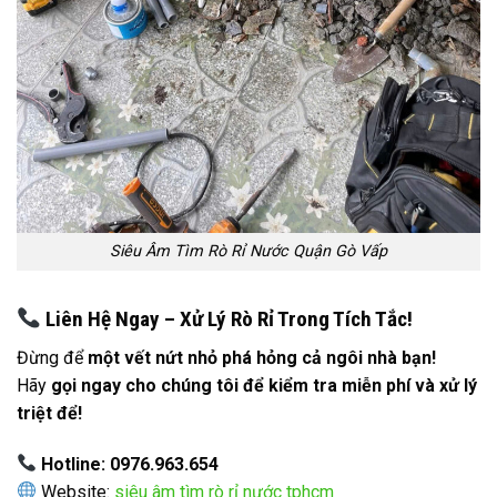
Siêu Âm Tìm Rò Rỉ Nước Quận Gò Vấp
Liên Hệ Ngay – Xử Lý Rò Rỉ Trong Tích Tắc!
Đừng để
một vết nứt nhỏ phá hỏng cả ngôi nhà bạn!
Hãy
gọi ngay cho chúng tôi để kiểm tra miễn phí và xử lý
triệt để!
Hotline: 0976.963.654
Website:
siêu âm tìm rò rỉ nước tphcm