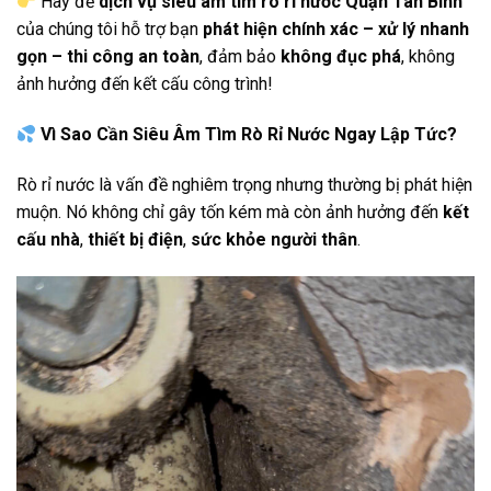
Hãy để
dịch vụ siêu âm tìm rò rỉ nước Quận Tân Bình
của chúng tôi hỗ trợ bạn
phát hiện chính xác – xử lý nhanh
gọn – thi công an toàn
, đảm bảo
không đục phá
, không
ảnh hưởng đến kết cấu công trình!
Vì Sao Cần Siêu Âm Tìm Rò Rỉ Nước Ngay Lập Tức?
Rò rỉ nước là vấn đề nghiêm trọng nhưng thường bị phát hiện
muộn. Nó không chỉ gây tốn kém mà còn ảnh hưởng đến
kết
cấu nhà
,
thiết bị điện
,
sức khỏe người thân
.