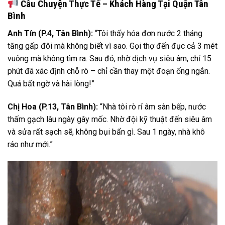
Câu Chuyện Thực Tế – Khách Hàng Tại Quận Tân
Bình
Anh Tín (P.4, Tân Bình):
“Tôi thấy hóa đơn nước 2 tháng
tăng gấp đôi mà không biết vì sao. Gọi thợ đến đục cả 3 mét
vuông mà không tìm ra. Sau đó, nhờ dịch vụ siêu âm, chỉ 15
phút đã xác định chỗ rò – chỉ cần thay một đoạn ống ngắn.
Quá bất ngờ và hài lòng!”
Chị Hoa (P.13, Tân Bình):
“Nhà tôi rò rỉ âm sàn bếp, nước
thấm gạch lâu ngày gây mốc. Nhờ đội kỹ thuật đến siêu âm
và sửa rất sạch sẽ, không bụi bẩn gì. Sau 1 ngày, nhà khô
ráo như mới.”