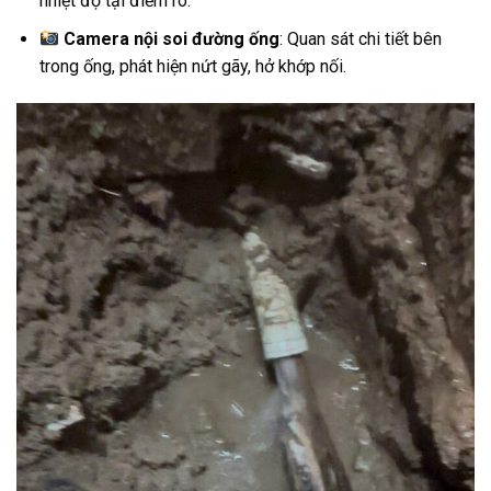
nhiệt độ tại điểm rò.
Camera nội soi đường ống
: Quan sát chi tiết bên
trong ống, phát hiện nứt gãy, hở khớp nối.