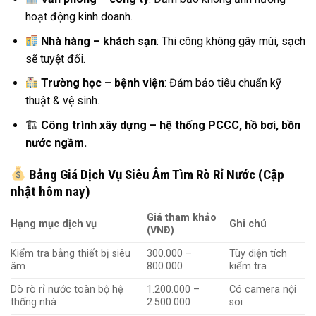
hoạt động kinh doanh.
Nhà hàng – khách sạn
: Thi công không gây mùi, sạch
sẽ tuyệt đối.
Trường học – bệnh viện
: Đảm bảo tiêu chuẩn kỹ
thuật & vệ sinh.
🏗
Công trình xây dựng – hệ thống PCCC, hồ bơi, bồn
nước ngầm.
Bảng Giá Dịch Vụ Siêu Âm Tìm Rò Rỉ Nước (Cập
nhật hôm nay)
Giá tham khảo
Hạng mục dịch vụ
Ghi chú
(VNĐ)
Kiểm tra bằng thiết bị siêu
300.000 –
Tùy diện tích
âm
800.000
kiểm tra
Dò rò rỉ nước toàn bộ hệ
1.200.000 –
Có camera nội
thống nhà
2.500.000
soi