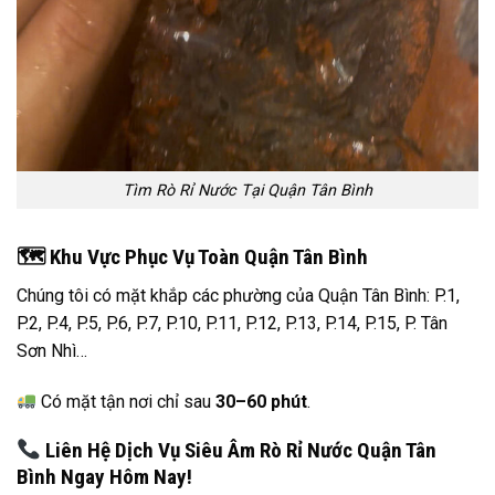
Tìm Rò Rỉ Nước Tại Quận Tân Bình
🗺
️ Khu Vực Phục Vụ Toàn Quận Tân Bình
Chúng tôi có mặt khắp các phường của Quận Tân Bình: P.1,
P.2, P.4, P.5, P.6, P.7, P.10, P.11, P.12, P.13, P.14, P.15, P. Tân
Sơn Nhì…
Có mặt tận nơi chỉ sau
30–60 phút
.
Liên Hệ Dịch Vụ Siêu Âm Rò Rỉ Nước Quận Tân
Bình Ngay Hôm Nay!