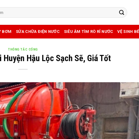
Y BƠM
SỬA CHỮA ĐIỆN NƯỚC
SIÊU ÂM TÌM RÒ RỈ NƯỚC
VỆ SINH B
THÔNG TẮC CỐNG
 Huyện Hậu Lộc Sạch Sẽ, Giá Tốt