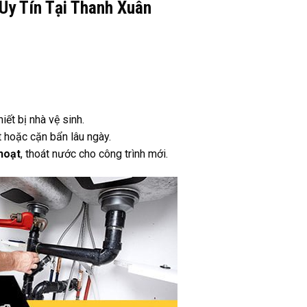
y Tín Tại Thanh Xuân
iết bị nhà vệ sinh.
t hoặc cặn bẩn lâu ngày.
hoạt
, thoát nước cho công trình mới.