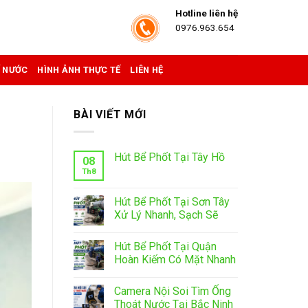
Hotline liên hệ
0976.963.654
Ể NƯỚC
HÌNH ẢNH THỰC TẾ
LIÊN HỆ
BÀI VIẾT MỚI
Hút Bể Phốt Tại Tây Hồ
08
Th8
Hút Bể Phốt Tại Sơn Tây
Xử Lý Nhanh, Sạch Sẽ
Hút Bể Phốt Tại Quận
Hoàn Kiếm Có Mặt Nhanh
Camera Nội Soi Tìm Ống
Thoát Nước Tại Bắc Ninh