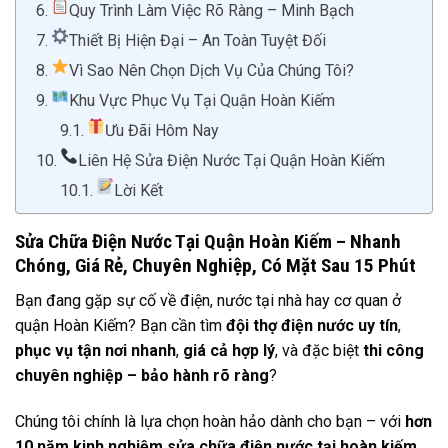
Quy Trình Làm Việc Rõ Ràng – Minh Bạch
Thiết Bị Hiện Đại – An Toàn Tuyệt Đối
Vì Sao Nên Chọn Dịch Vụ Của Chúng Tôi?
Khu Vực Phục Vụ Tại Quận Hoàn Kiếm
Ưu Đãi Hôm Nay
Liên Hệ Sửa Điện Nước Tại Quận Hoàn Kiếm
Lời Kết
Sửa Chữa Điện Nước Tại Quận Hoàn Kiếm – Nhanh
Chóng, Giá Rẻ, Chuyên Nghiệp, Có Mặt Sau 15 Phút
Bạn đang gặp sự cố về điện, nước tại nhà hay cơ quan ở
quận Hoàn Kiếm? Bạn cần tìm
đội thợ điện nước uy tín
,
phục vụ tận nơi nhanh
,
giá cả hợp lý
, và đặc biệt
thi công
chuyên nghiệp – bảo hành rõ ràng
?
Chúng tôi chính là lựa chọn hoàn hảo dành cho bạn – với
hơn
10 năm kinh nghiệm sửa chữa điện nước tại hoàn kiếm
,