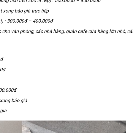
g tích trên 200 lít (Bộ) :
500.000đ – 800.000đ
t xong báo giá trực tiếp
i) :
300.000đ – 400.000đ
c cho văn phòng, các nhà hàng, quán cafe cửa hàng lớn nhỏ, cá
0đ
00đ
00.000đ
xong báo giá
giá