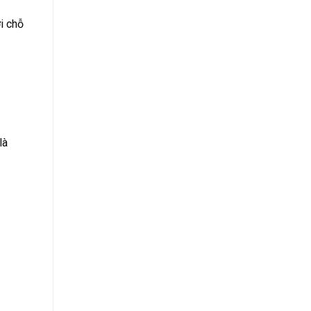
i chỗ
là