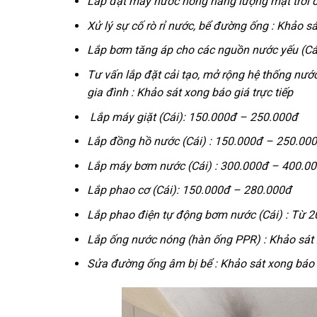
Lắp đặt máy nước nóng năng lượng mặt trời dun
Xử lý sự cố rò rỉ nước, bể đường ống : Khảo sá
Lắp bơm tăng áp cho các nguồn nước yếu (Cá
Tư vấn lắp đặt cải tạo, mở rộng hệ thống nướ
gia đình :
Khảo sát xong báo giá trực tiếp
Lắp máy giặt (Cái):
150.000đ – 250.000đ
Lắp đồng hồ nước (Cái) :
150.000đ – 250.00
Lắp máy bơm nước (Cái) :
300.000đ – 400.0
Lắp phao cơ (Cái):
150.000đ – 280.000đ
Lắp phao điện tự động bơm nước (Cái) :
Từ 2
Lắp ống nước nóng (hàn ống PPR) :
Khảo sát 
Sửa đường ống âm bị bể :
Khảo sát xong báo 