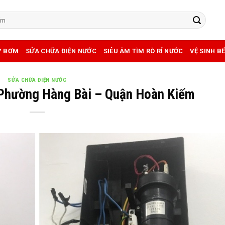
Y BƠM
SỬA CHỮA ĐIỆN NƯỚC
SIÊU ÂM TÌM RÒ RỈ NƯỚC
VỆ SINH B
SỬA CHỮA ĐIỆN NƯỚC
Phường Hàng Bài – Quận Hoàn Kiếm