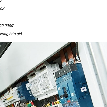
0đ
00đ
00.000đ
xong báo giá