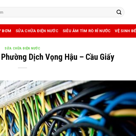
Y BƠM
SỬA CHỮA ĐIỆN NƯỚC
SIÊU ÂM TÌM RÒ RỈ NƯỚC
VỆ SINH B
SỬA CHỮA ĐIỆN NƯỚC
 Phường Dịch Vọng Hậu – Cầu Giấy