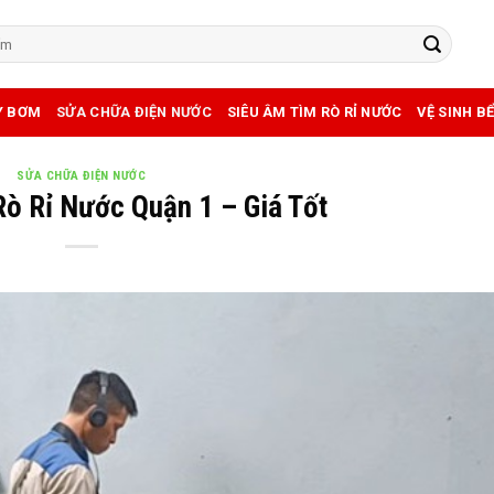
Y BƠM
SỬA CHỮA ĐIỆN NƯỚC
SIÊU ÂM TÌM RÒ RỈ NƯỚC
VỆ SINH B
SỬA CHỮA ĐIỆN NƯỚC
ò Rỉ Nước Quận 1 – Giá Tốt