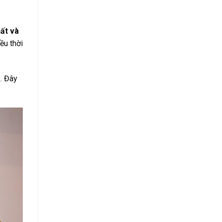
hất và
ều thời
á
. Đây