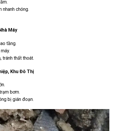
gầm.
m nhanh chóng.
 Nhà Máy
ao tầng.
 máy.
tránh thất thoát.
iệp, Khu Đô Thị
ớn.
 trạm bơm.
ông bị gián đoạn.