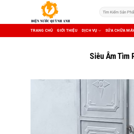
Skip
to
content
TRANG CHỦ
GIỚI THIỆU
DỊCH VỤ
SỬA CHỮA MÁ
Siêu Âm Tìm R