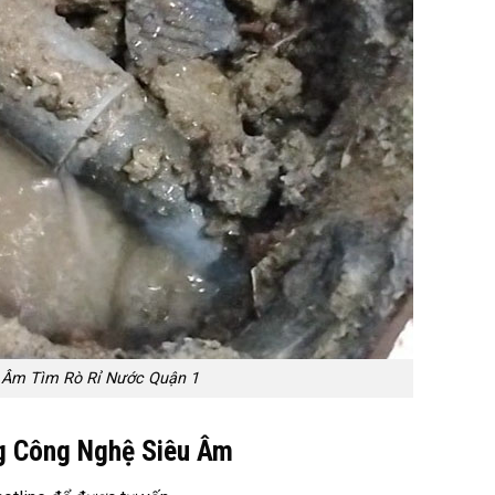
 Âm Tìm Rò Rỉ Nước Quận 1
g Công Nghệ Siêu Âm