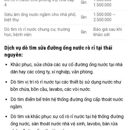
lần
4
1.500.000
Siêu âm ống nước ngầm cho nhà phố,
1.500.000 –
lần
biệt thự
2.500.000
Dò tìm rò rỉ nước chung cư, trường
Báo giá sau khi
lần
học, bệnh viện.
khảo sát
Dịch vụ dò tìm sửa đường ống nước rò rỉ tại thái
nguyên
:
Khắc phục, sửa chữa các sự cố đường ống nước tại nhà
dân hay các công ty, xí nghiệp, văn phòng.
Dò tìm vị trí rò rỉ nước tại các thiết bị sử dụng nước như
bồn chứa, bồn cầu, lavabo, các vòi nước.
Dò tìm điểm bể trên hệ thống đường ống cấp thoát nước
ngầm.
Dò tìm và khắc phục sự cố rò rỉ nước tại hệ thống đường
ống nước, sàn thoát nước nhà vệ sinh, lavobo, bàn rửa