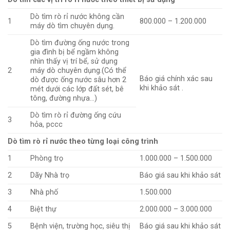
Dò tìm rò rỉ nước không cần
1
800.000 – 1.200.000
máy dò tìm chuyên dụng.
Dò tìm đường ống nước trong
gia đình bị bể ngầm không
nhìn thấy vị trí bể, sử dụng
2
máy dò chuyên dụng.(Có thể
Báo giá chính xác sau
dò được ống nước sâu hơn 2
khi khảo sát .
mét dưới các lớp đất sét, bê
tông, đường nhựa…)
Dò tìm rò rỉ đường ống cứu
3
hỏa, pccc
Dò tìm rò rỉ nước theo từng loại công trình
1
Phòng trọ
1.000.000 – 1.500.000
2
Dãy Nhà trọ
Báo giá sau khi khảo sát
3
Nhà phố
1.500.000
4
Biệt thự
2.000.000 – 3.000.000
5
Bệnh viện, trường học, siêu thị
Báo giá sau khi khảo sát