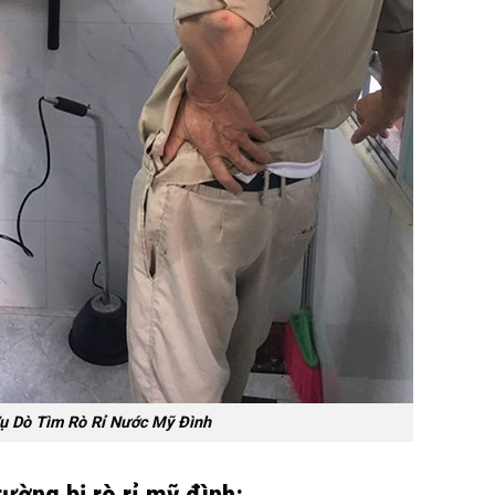
ụ Dò Tìm Rò Rỉ Nước Mỹ Đình
ờng bị rò rỉ mỹ đình: