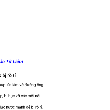
ắc Từ Liêm
bị rò rỉ
 sụp lún làm vỡ đường ống.
, bị bục vỡ các mối nối.
ực nước mạnh dễ bị rò rỉ.