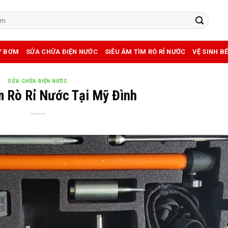
Y BƠM
SỬA CHỮA ĐIỆN NƯỚC
SIÊU ÂM TÌM RÒ RỈ NƯỚC
VỆ SINH B
SỬA CHỮA ĐIỆN NƯỚC
m Rò Rỉ Nước Tại Mỹ Đình