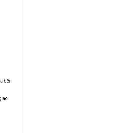
ủa bồn
giao