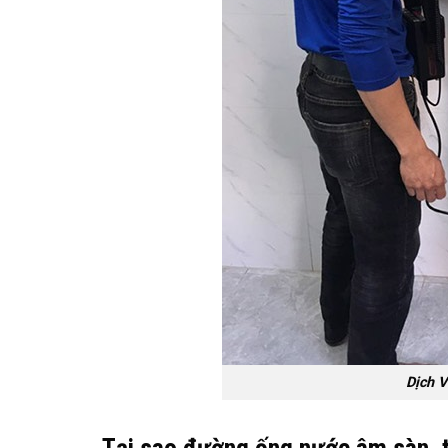
Dịch V
Tại sao đường ống nước âm sàn, tư