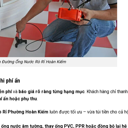
 Đường Ống Nước Rò Rỉ Hoàn Kiếm
hi phí ẩn
ễn phí
và
báo giá rõ ràng từng hạng mục
. Khách hàng chỉ thanh
í ẩn hoặc phụ thu
.
ò Rỉ Phường Hoàn Kiếm
luôn được tối ưu – vừa túi tiền cho cả h
 ống nước âm tường, thay ống PVC, PPR hoặc đồng bộ lại hệ