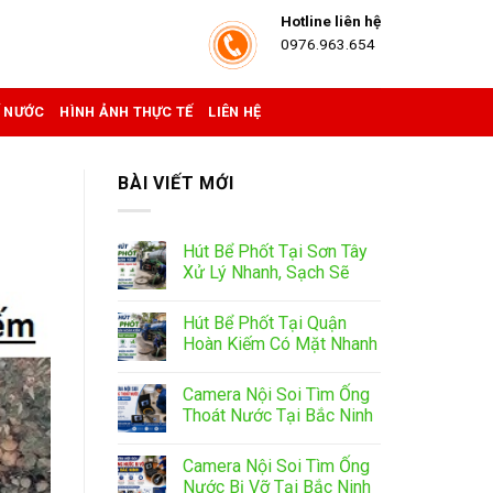
Hotline liên hệ
0976.963.654
Ể NƯỚC
HÌNH ẢNH THỰC TẾ
LIÊN HỆ
BÀI VIẾT MỚI
Hút Bể Phốt Tại Sơn Tây
Xử Lý Nhanh, Sạch Sẽ
Hút Bể Phốt Tại Quận
Hoàn Kiếm Có Mặt Nhanh
Camera Nội Soi Tìm Ống
Thoát Nước Tại Bắc Ninh
Camera Nội Soi Tìm Ống
Nước Bị Vỡ Tại Bắc Ninh