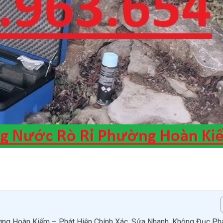
g Hoàn Kiếm – Phát Hiện Chính Xác, Sửa Nhanh, Không Đục Ph