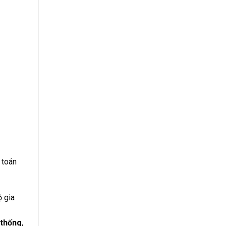
 toán
ộ gia
 thống
,