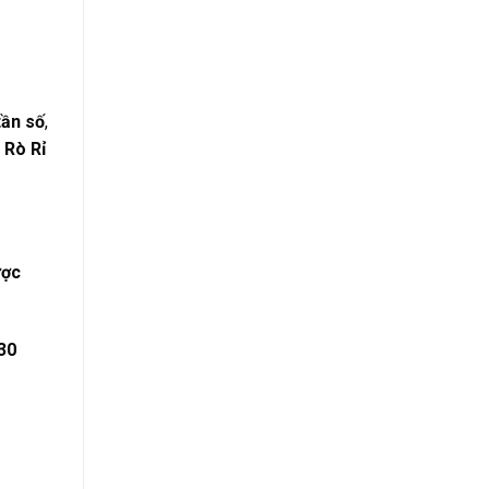
tần số
,
 Rò Rỉ
ợc
30