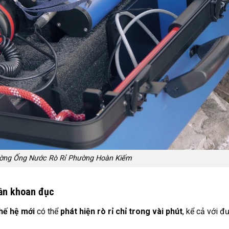
ờng Ống Nước Rò Rỉ Phường Hoàn Kiếm
ần khoan đục
hế hệ mới
có thể
phát hiện rò rỉ chỉ trong vài phút
, kể cả với đ