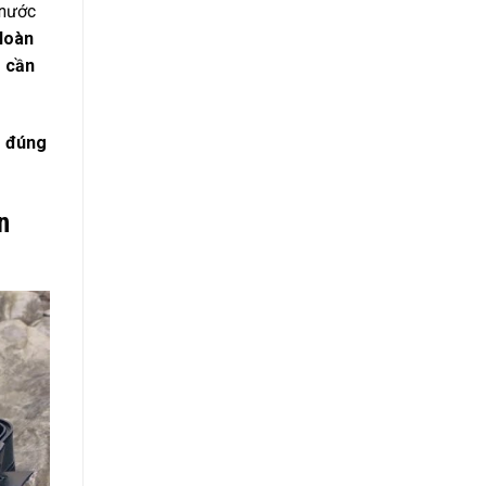
 nước
Hoàn
 cần
– đúng
n