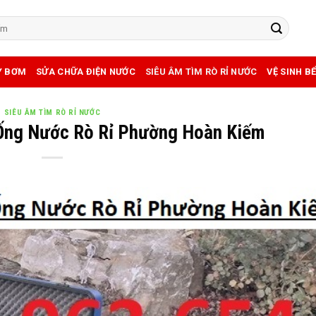
Y BƠM
SỬA CHỮA ĐIỆN NƯỚC
SIÊU ÂM TÌM RÒ RỈ NƯỚC
VỆ SINH B
SIÊU ÂM TÌM RÒ RỈ NƯỚC
Ống Nước Rò Rỉ Phường Hoàn Kiếm