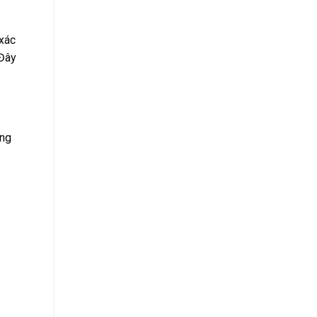
 xác
 Đây
àng