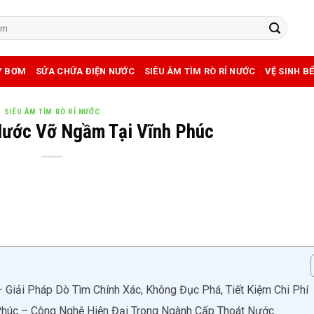
Y BƠM
SỬA CHỮA ĐIỆN NƯỚC
SIÊU ÂM TÌM RÒ RỈ NƯỚC
VỆ SINH B
SIÊU ÂM TÌM RÒ RỈ NƯỚC
Nước Vỡ Ngầm Tại Vĩnh Phúc
Giải Pháp Dò Tìm Chính Xác, Không Đục Phá, Tiết Kiệm Chi Phí
húc – Công Nghệ Hiện Đại Trong Ngành Cấp Thoát Nước