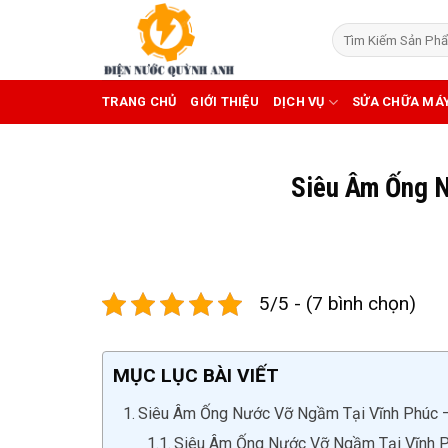
Skip
to
content
TRANG CHỦ
GIỚI THIỆU
DỊCH VỤ
SỬA CHỮA MÁ
Siêu Âm Ống 
5/5 - (7 bình chọn)
MỤC LỤC BÀI VIẾT
Siêu Âm Ống Nước Vỡ Ngầm Tại Vĩnh Phúc – 
Siêu Âm Ống Nước Vỡ Ngầm Tại Vĩnh P