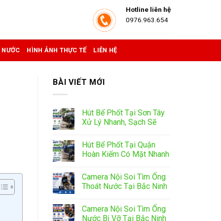
Hotline liên hệ
0976.963.654
Ể NƯỚC
HÌNH ẢNH THỰC TẾ
LIÊN HỆ
BÀI VIẾT MỚI
Hút Bể Phốt Tại Sơn Tây
Xử Lý Nhanh, Sạch Sẽ
Hút Bể Phốt Tại Quận
Hoàn Kiếm Có Mặt Nhanh
Camera Nội Soi Tìm Ống
Thoát Nước Tại Bắc Ninh
Camera Nội Soi Tìm Ống
Nước Bị Vỡ Tại Bắc Ninh