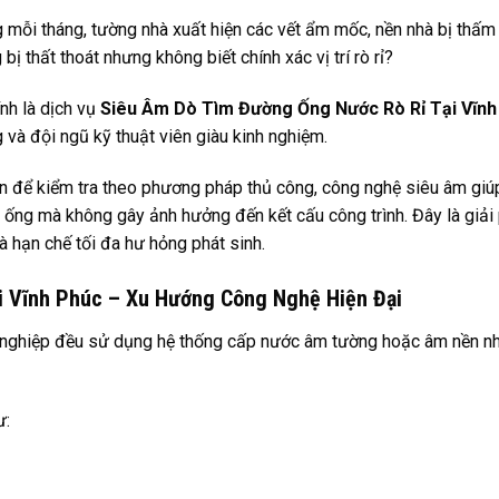
g mỗi tháng, tường nhà xuất hiện các vết ẩm mốc, nền nhà bị thấ
 thất thoát nhưng không biết chính xác vị trí rò rỉ?
ính là dịch vụ
Siêu Âm Dò Tìm Đường Ống Nước Rò Rỉ Tại Vĩnh
g và đội ngũ kỹ thuật viên giàu kinh nghiệm.
n để kiểm tra theo phương pháp thủ công, công nghệ siêu âm giú
ng ống mà không gây ảnh hưởng đến kết cấu công trình. Đây là giải
và hạn chế tối đa hư hỏng phát sinh.
i Vĩnh Phúc – Xu Hướng Công Nghệ Hiện Đại
ng nghiệp đều sử dụng hệ thống cấp nước âm tường hoặc âm nền 
ư: