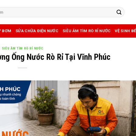
Y BƠM
SỬA CHỮA ĐIỆN NƯỚC
SIÊU ÂM TÌM RÒ RỈ NƯỚC
VỆ SINH B
SIÊU ÂM TÌM RÒ RỈ NƯỚC
ng Ống Nước Rò Rỉ Tại Vĩnh Phúc