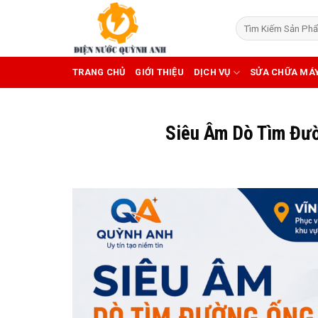
Skip
to
content
TRANG CHỦ
GIỚI THIỆU
DỊCH VỤ
SỬA CHỮA MÁ
Siêu Âm Dò Tìm Đườ