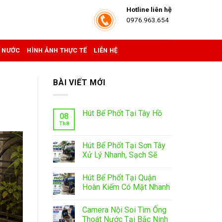
Hotline liên hệ
0976.963.654
Ể NƯỚC
HÌNH ẢNH THỰC TẾ
LIÊN HỆ
BÀI VIẾT MỚI
Hút Bể Phốt Tại Tây Hồ
08
Th8
Hút Bể Phốt Tại Sơn Tây
Xử Lý Nhanh, Sạch Sẽ
Hút Bể Phốt Tại Quận
Hoàn Kiếm Có Mặt Nhanh
Camera Nội Soi Tìm Ống
Thoát Nước Tại Bắc Ninh