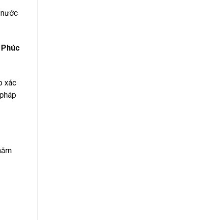
m nước
 Phúc
p xác
 pháp
nhằm