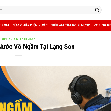
Y BƠM
SỬA CHỮA ĐIỆN NƯỚC
SIÊU ÂM TÌM RÒ RỈ NƯỚC
VỆ SINH B
SIÊU ÂM TÌM RÒ RỈ NƯỚC
Nước Vỡ Ngầm Tại Lạng Sơn