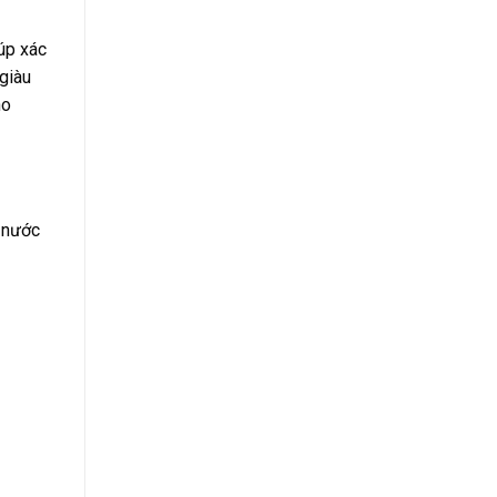
iúp xác
 giàu
ho
p nước