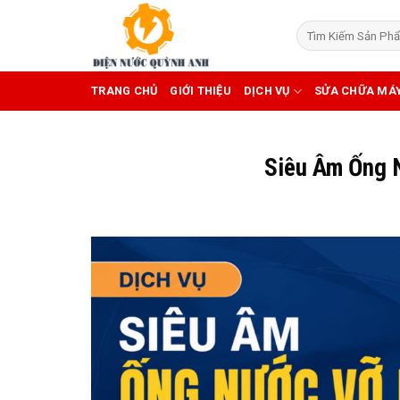
Skip
to
content
TRANG CHỦ
GIỚI THIỆU
DỊCH VỤ
SỬA CHỮA MÁ
Siêu Âm Ống 