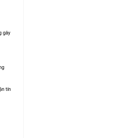
g gây
ng
ận tín