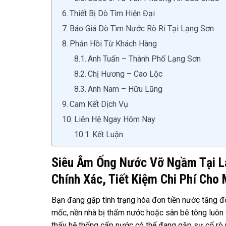
Thiết Bị Dò Tìm Hiện Đại
Báo Giá Dò Tìm Nước Rò Rỉ Tại Lạng Sơn
Phản Hồi Từ Khách Hàng
Anh Tuấn – Thành Phố Lạng Sơn
Chị Hương – Cao Lộc
Anh Nam – Hữu Lũng
Cam Kết Dịch Vụ
Liên Hệ Ngay Hôm Nay
Kết Luận
Siêu Âm Ống Nước Vỡ Ngầm Tại Lạ
Chính Xác, Tiết Kiệm Chi Phí Cho 
Bạn đang gặp tình trạng hóa đơn tiền nước tăng đ
mốc, nền nhà bị thấm nước hoặc sân bê tông luôn t
thấy hệ thống cấp nước có thể đang gặp sự cố rò 