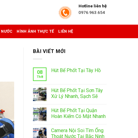
Hotline liên hệ
0976.963.654
Ể NƯỚC
HÌNH ẢNH THỰC TẾ
LIÊN HỆ
BÀI VIẾT MỚI
Hút Bể Phốt Tại Tây Hồ
08
Th8
Hút Bể Phốt Tại Sơn Tây
Xử Lý Nhanh, Sạch Sẽ
Hút Bể Phốt Tại Quận
Hoàn Kiếm Có Mặt Nhanh
Camera Nội Soi Tìm Ống
Thoát Nước Tại Bắc Ninh