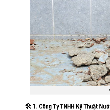
T
🛠
️ 1. Công Ty TNHH Kỹ Thuật Nướ