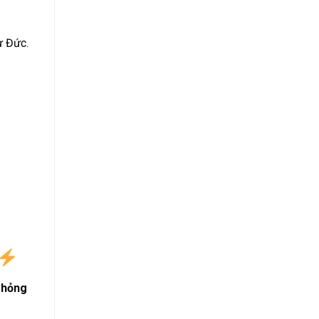
ừ Đức.
 hỏng