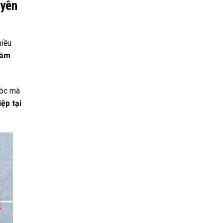
uyên
hiều
hầm
 hóc mà
ệp tại