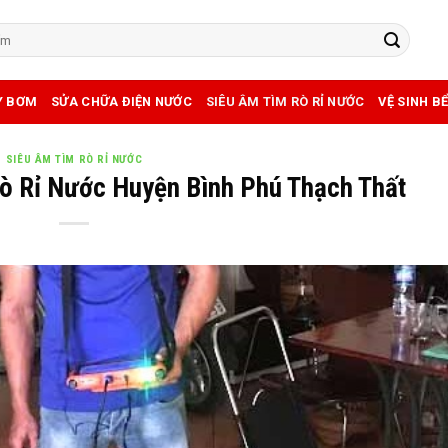
Y BƠM
SỬA CHỮA ĐIỆN NƯỚC
SIÊU ÂM TÌM RÒ RỈ NƯỚC
VỆ SINH B
SIÊU ÂM TÌM RÒ RỈ NƯỚC
Rò Rỉ Nước Huyện Bình Phú Thạch Thất