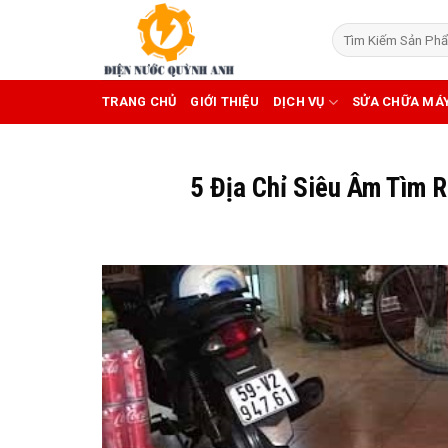
Skip
to
content
TRANG CHỦ
GIỚI THIỆU
DỊCH VỤ
SỬA CHỮA MÁ
5 Địa Chỉ Siêu Âm Tìm 