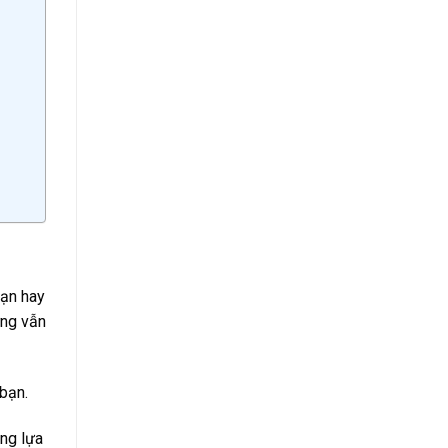
sạn hay
ưng vẫn
bạn.
àng lựa