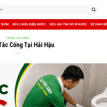
Y BƠM
SỬA CHỮA ĐIỆN NƯỚC
SIÊU ÂM TÌM RÒ RỈ NƯỚC
VỆ SINH B
THÔNG TẮC CỐNG
Tắc Cống Tại Hải Hậu