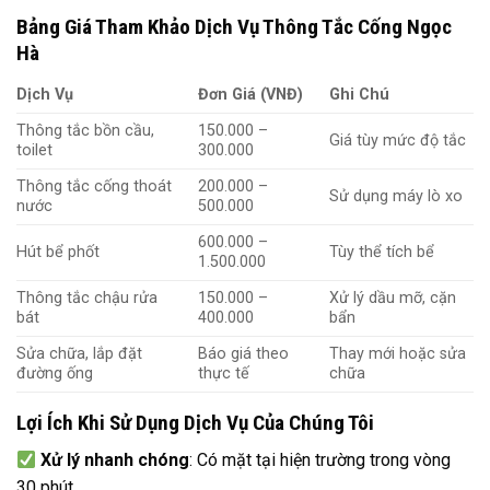
Bảng Giá Tham Khảo Dịch Vụ Thông Tắc Cống Ngọc
Hà
Dịch Vụ
Đơn Giá (VNĐ)
Ghi Chú
Thông tắc bồn cầu,
150.000 –
Giá tùy mức độ tắc
toilet
300.000
Thông tắc cống thoát
200.000 –
Sử dụng máy lò xo
nước
500.000
600.000 –
Hút bể phốt
Tùy thể tích bể
1.500.000
Thông tắc chậu rửa
150.000 –
Xử lý dầu mỡ, cặn
bát
400.000
bẩn
Sửa chữa, lắp đặt
Báo giá theo
Thay mới hoặc sửa
đường ống
thực tế
chữa
Lợi Ích Khi Sử Dụng Dịch Vụ Của Chúng Tôi
Xử lý nhanh chóng
: Có mặt tại hiện trường trong vòng
30 phút.