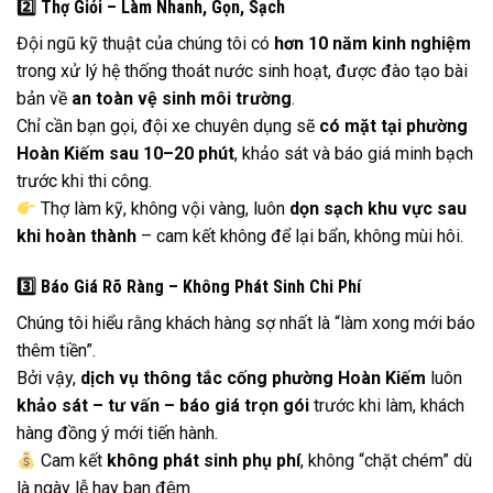
2️
Thợ Giỏi – Làm Nhanh, Gọn, Sạch
Đội ngũ kỹ thuật của chúng tôi có
hơn 10 năm kinh nghiệm
trong xử lý hệ thống thoát nước sinh hoạt, được đào tạo bài
bản về
an toàn vệ sinh môi trường
.
Chỉ cần bạn gọi, đội xe chuyên dụng sẽ
có mặt tại phường
Hoàn Kiếm sau 10–20 phút
, khảo sát và báo giá minh bạch
trước khi thi công.
Thợ làm kỹ, không vội vàng, luôn
dọn sạch khu vực sau
khi hoàn thành
– cam kết không để lại bẩn, không mùi hôi.
3️
Báo Giá Rõ Ràng – Không Phát Sinh Chi Phí
Chúng tôi hiểu rằng khách hàng sợ nhất là “làm xong mới báo
thêm tiền”.
Bởi vậy,
dịch vụ thông tắc cống phường Hoàn Kiếm
luôn
khảo sát – tư vấn – báo giá trọn gói
trước khi làm, khách
hàng đồng ý mới tiến hành.
Cam kết
không phát sinh phụ phí
, không “chặt chém” dù
là ngày lễ hay ban đêm.