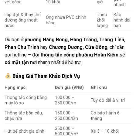
vét cống
10 khối
giờ
nhanh
Lắp đặt & thay thế
Theo
Bảo
Ống nhựa PVC chính
đường ống thoát
khối
hành dài
hãng
nước
lượng
hạn
Dù bạn ở
phường Hàng Bông, Hàng Trống, Tràng Tiền,
Phan Chu Trinh
hay
Chương Dương, Cửa Đông
, chỉ cần
gọi hotline – đội
thông tắc cống phường Hoàn Kiếm
sẽ
có mặt tận nơi
nhanh nhất để hỗ trợ.
Bảng Giá Tham Khảo Dịch Vụ
Hạng mục
Đơn giá (VNĐ)
Ghi chú
Thông tắc cống bằng
100.000 –
Tùy độ dài & vị trí
máy lò xo
250.000/m
Thông tắc bồn cầu,
150.000 –
Có bảo hành 6
chậu rửa
250.000/lần
tháng
350.000 –
Hút bể phốt gia đình
Xe 3 – 10 khối
500.000/m³