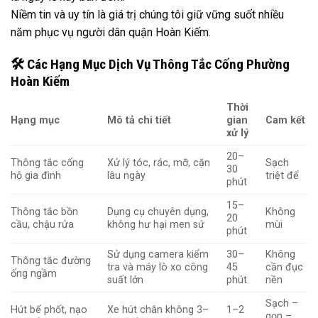
Niềm tin và uy tín là giá trị chúng tôi giữ vững suốt nhiều
năm phục vụ người dân quận Hoàn Kiếm.
🛠
️ Các Hạng Mục Dịch Vụ Thông Tắc Cống Phường
Hoàn Kiếm
Thời
Hạng mục
Mô tả chi tiết
gian
Cam kết
xử lý
20–
Thông tắc cống
Xử lý tóc, rác, mỡ, cặn
Sạch
30
hộ gia đình
lâu ngày
triệt để
phút
15–
Thông tắc bồn
Dụng cụ chuyên dụng,
Không
20
cầu, chậu rửa
không hư hại men sứ
mùi
phút
Sử dụng camera kiểm
30–
Không
Thông tắc đường
tra và máy lò xo công
45
cần đục
ống ngầm
suất lớn
phút
nền
Sạch –
Hút bể phốt, nạo
Xe hút chân không 3–
1–2
gọn –