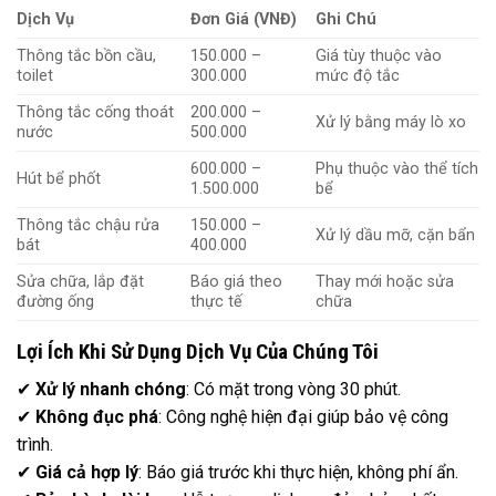
Dịch Vụ
Đơn Giá (VNĐ)
Ghi Chú
Thông tắc bồn cầu,
150.000 –
Giá tùy thuộc vào
toilet
300.000
mức độ tắc
Thông tắc cống thoát
200.000 –
Xử lý bằng máy lò xo
nước
500.000
600.000 –
Phụ thuộc vào thể tích
Hút bể phốt
1.500.000
bể
Thông tắc chậu rửa
150.000 –
Xử lý dầu mỡ, cặn bẩn
bát
400.000
Sửa chữa, lắp đặt
Báo giá theo
Thay mới hoặc sửa
đường ống
thực tế
chữa
Lợi Ích Khi Sử Dụng Dịch Vụ Của Chúng Tôi
✔
Xử lý nhanh chóng
: Có mặt trong vòng 30 phút.
✔
Không đục phá
: Công nghệ hiện đại giúp bảo vệ công
trình.
✔
Giá cả hợp lý
: Báo giá trước khi thực hiện, không phí ẩn.