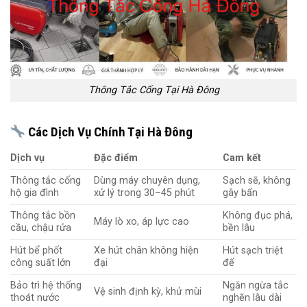
Thông Tắc Cống Tại Hà Đông
Các Dịch Vụ Chính Tại Hà Đông
Dịch vụ
Đặc điểm
Cam kết
Thông tắc cống
Dùng máy chuyên dụng,
Sạch sẽ, không
hộ gia đình
xử lý trong 30–45 phút
gây bẩn
Thông tắc bồn
Không đục phá,
Máy lò xo, áp lực cao
cầu, chậu rửa
bền lâu
Hút bể phốt
Xe hút chân không hiện
Hút sạch triệt
công suất lớn
đại
để
Bảo trì hệ thống
Ngăn ngừa tắc
Vệ sinh định kỳ, khử mùi
thoát nước
nghẽn lâu dài