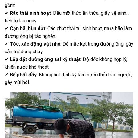
gồm:
✔
Rác thải sinh hoạt
: Dầu mỡ, thức ăn thừa, giấy vệ sinh…
tích tụ lâu ngày.
✔
Cặn bã, bùn đất
: Các chất thải từ sinh hoạt, mưa bão làm
đường ống bị tắc nghẽn.
✔
Tóc, xác động vật nhỏ
: Dễ mắc kẹt trong đường ống, gây
cản trở dòng chảy.
✔
Lắp đặt đường ống sai kỹ thuật
: Độ dốc không hợp lý,
khiến nước khó thoát.
✔
Bể phốt đầy
: Không hút định kỳ làm nước thải trào ngược,
gây mùi hôi.