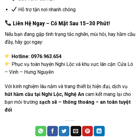
Hỗ trợ tận nơi nhanh chóng
Liên Hệ Ngay – Có Mặt Sau 15–30 Phút!
Nếu bạn đang gặp tình trạng tắc nghẽn, mùi hôi, hay hầm cầu
đầy, hãy gọi ngay:
Hotline: 0976.963.654
Phục vụ toàn huyện Nghi Lộc và khu vực lân cận: Cửa Lò
– Vinh – Hưng Nguyên
Với kinh nghiệm lâu năm và trang thiết bị hiện đại, dịch vụ
hút hầm cầu tại Nghi Lộc, Nghệ An
cam kết mang lại cho
bạn môi trường
sạch sẽ – thông thoáng – an toàn tuyệt
đối