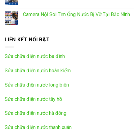
Camera Nội Soi Tìm Ống Nước Bị Vỡ Tại Bắc Ninh
LIÊN KẾT NỔI BẬT
Sửa chữa điện nước ba đình
Sửa chữa điện nước hoàn kiếm
Sửa chữa điện nước long biên
Sửa chữa điện nước tây hồ
Sửa chữa điện nước hà đông
Sửa chữa điện nước thanh xuân