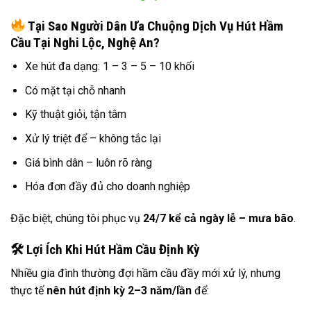
Tại Sao Người Dân Ưa Chuộng Dịch Vụ Hút Hầm
Cầu Tại Nghi Lộc, Nghệ An?
Xe hút đa dạng: 1 – 3 – 5 – 10 khối
Có mặt tại chỗ nhanh
Kỹ thuật giỏi, tận tâm
Xử lý triệt để – không tắc lại
Giá bình dân – luôn rõ ràng
Hóa đơn đầy đủ cho doanh nghiệp
Đặc biệt, chúng tôi phục vụ
24/7 kể cả ngày lễ – mưa bão
.
🛠
Lợi Ích Khi Hút Hầm Cầu Định Kỳ
Nhiều gia đình thường đợi hầm cầu đầy mới xử lý, nhưng
thực tế
nên hút định kỳ 2–3 năm/lần
để: