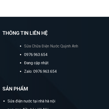
THÔNG TIN LIÊN HỆ
Sửa Chữa Điện Nước Quỳnh Anh
0976.963.654
Đang cập nhật
Zalo: 0976.963.654
SẢN PHẨM
Sửa điện nước tại nhà hà nội