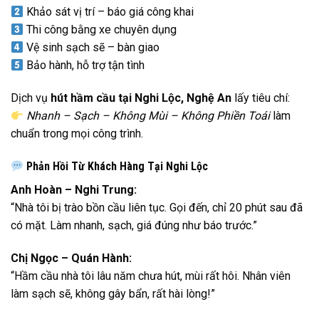
Khảo sát vị trí – báo giá công khai
Thi công bằng xe chuyên dụng
Vệ sinh sạch sẽ – bàn giao
Bảo hành, hỗ trợ tận tình
Dịch vụ
hút hầm cầu tại Nghi Lộc, Nghệ An
lấy tiêu chí:
Nhanh – Sạch – Không Mùi – Không Phiền Toái
làm
chuẩn trong mọi công trình.
Phản Hồi Từ Khách Hàng Tại Nghi Lộc
Anh Hoàn – Nghi Trung:
“Nhà tôi bị trào bồn cầu liên tục. Gọi đến, chỉ 20 phút sau đã
có mặt. Làm nhanh, sạch, giá đúng như báo trước.”
Chị Ngọc – Quán Hành:
“Hầm cầu nhà tôi lâu năm chưa hút, mùi rất hôi. Nhân viên
làm sạch sẽ, không gây bẩn, rất hài lòng!”