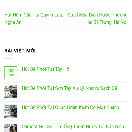
Hút Hầm Cầu Tại Quỳnh Lưu,
Sửa Chữa Điện Nước Phường
Nghệ An
Hai Bà Trưng, Hà Nội
BÀI VIẾT MỚI
Hút Bể Phốt Tại Tây Hồ
08
Th8
Hút Bể Phốt Tại Sơn Tây Xử Lý Nhanh, Sạch Sẽ
Hút Bể Phốt Tại Quận Hoàn Kiếm Có Mặt Nhanh
Camera Nội Soi Tìm Ống Thoát Nước Tại Bắc Ninh