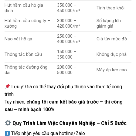
Hút hầm cầu hộ gia
350.000 –
Tính theo khối
đình
450.000/m³
Hút hầm cầu công ty –
300.000 –
Số lượng lớn
xưởng
420.000/m³
giảm giá
250.000 –
Nạo vét hố ga
Giá tùy mức độ
400.000/m²
150.000 –
Thông tắc bồn cầu
Không đục phá
350.000
Thông tắc đường ống
200.000 –
Máy áp lực cao
dài
500.000
Lưu ý: Giá có thể thay đổi phụ thuộc vào thực tế công
trình.
Tuy nhiên,
chúng tôi cam kết báo giá trước – thi công
sau – minh bạch 100%
.
Quy Trình Làm Việc Chuyên Nghiệp – Chỉ 5 Bước
Tiếp nhận yêu cầu qua hotline/Zalo