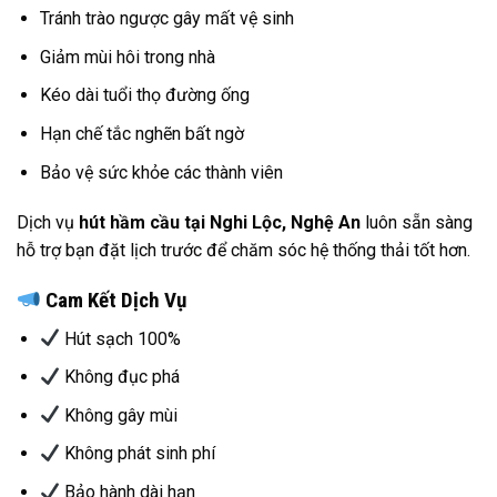
Tránh trào ngược gây mất vệ sinh
Giảm mùi hôi trong nhà
Kéo dài tuổi thọ đường ống
Hạn chế tắc nghẽn bất ngờ
Bảo vệ sức khỏe các thành viên
Dịch vụ
hút hầm cầu tại Nghi Lộc, Nghệ An
luôn sẵn sàng
hỗ trợ bạn đặt lịch trước để chăm sóc hệ thống thải tốt hơn.
Cam Kết Dịch Vụ
Hút sạch 100%
Không đục phá
Không gây mùi
Không phát sinh phí
Bảo hành dài hạn