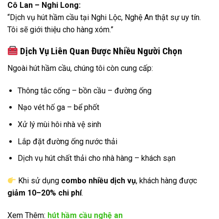
Cô Lan – Nghi Long:
“Dịch vụ hút hầm cầu tại Nghi Lộc, Nghệ An thật sự uy tín.
Tôi sẽ giới thiệu cho hàng xóm.”
Dịch Vụ Liên Quan Được Nhiều Người Chọn
Ngoài hút hầm cầu, chúng tôi còn cung cấp:
Thông tắc cống – bồn cầu – đường ống
Nạo vét hố ga – bể phốt
Xử lý mùi hôi nhà vệ sinh
Lắp đặt đường ống nước thải
Dịch vụ hút chất thải cho nhà hàng – khách sạn
Khi sử dụng
combo nhiều dịch vụ
, khách hàng được
giảm 10–20% chi phí
.
Xem Thêm:
hút hầm cầu nghệ an