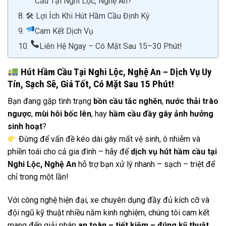
Cầu Tại Nghi Lộc, Nghệ An?
🛠 Lợi Ích Khi Hút Hầm Cầu Định Kỳ
Cam Kết Dịch Vụ
Liên Hệ Ngay – Có Mặt Sau 15–30 Phút!
Hút Hầm Cầu Tại Nghi Lộc, Nghệ An – Dịch Vụ Uy
Tín, Sạch Sẽ, Giá Tốt, Có Mặt Sau 15 Phút!
Bạn đang gặp tình trạng
bồn cầu tắc nghẽn
,
nước thải trào
ngược
,
mùi hôi bốc lên
, hay
hầm cầu đầy gây ảnh hưởng
sinh hoạt
?
Đừng để vấn đề kéo dài gây mất vệ sinh, ô nhiễm và
phiền toái cho cả gia đình – hãy để
dịch vụ hút hầm cầu tại
Nghi Lộc, Nghệ An
hỗ trợ bạn xử lý nhanh – sạch – triệt để
chỉ trong một lần!
Với công nghệ hiện đại, xe chuyên dụng đầy đủ kích cỡ và
đội ngũ kỹ thuật nhiều năm kinh nghiệm, chúng tôi cam kết
mang đến giải pháp
an toàn – tiết kiệm – đúng kỹ thuật
,