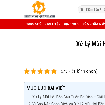
Skip
to
content
TRANG CHỦ
GIỚI THIỆU
DỊCH VỤ
SỬA CHỮA MÁ
Xử Lý Mùi 
5/5 - (1 bình chọn)
MỤC LỤC BÀI VIẾT
Xử Lý Mùi Hôi Bồn Cầu Quận Ba Đình – Giải 
Vì Sao Nên Chọn Dịch Vụ Xử Lý Mùi Hôi Bồn