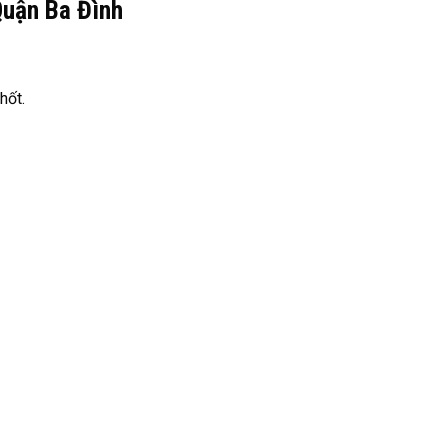
Quận Ba Đình
hốt.