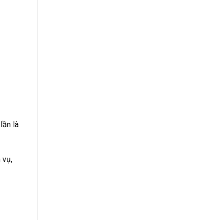
lần là
 vụ,