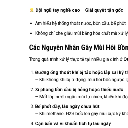
Đội ngũ tay nghề cao – Giải quyết tận gốc
Am hiểu hệ thống thoát nước, bồn cầu, bể phốt.
Không chỉ che giấu mùi bằng hóa chất mà xử lý
Các Nguyên Nhân Gây Mùi Hôi Bồ
Trong quá trình xử lý thực tế tại nhiều gia đình ở
Q
Đường ống thoát khí bị tắc hoặc lắp sai kỹ t
– Khi không khí bị ứ đọng, mùi hôi bốc ngược lạ
Xi phông bồn cầu bị hỏng hoặc thiếu nước
– Mất lớp nước ngăn mùi tự nhiên, khiến khí độc
Bể phốt đầy, lâu ngày chưa hút
– Khí methane, H2S bốc lên gây mùi cực kỳ khó
Cặn bẩn và vi khuẩn tích tụ lâu ngày