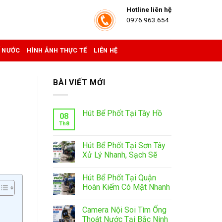
Hotline liên hệ
0976.963.654
Ể NƯỚC
HÌNH ẢNH THỰC TẾ
LIÊN HỆ
BÀI VIẾT MỚI
Hút Bể Phốt Tại Tây Hồ
08
Th8
Hút Bể Phốt Tại Sơn Tây
Xử Lý Nhanh, Sạch Sẽ
Hút Bể Phốt Tại Quận
Hoàn Kiếm Có Mặt Nhanh
Camera Nội Soi Tìm Ống
Thoát Nước Tại Bắc Ninh