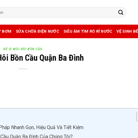
Y BƠM
SỬA CHỮA ĐIỆN NƯỚC
SIÊU ÂM TÌM RÒ RỈ NƯỚC
VỆ SINH B
XỬ LÝ MÙI HÔI BỒN CẦU
Hôi Bồn Cầu Quận Ba Đình
Pháp Nhanh Gọn, Hiệu Quả Và Tiết Kiệm
 Cầu Quận Ba Đình Của Chúng Tôi?