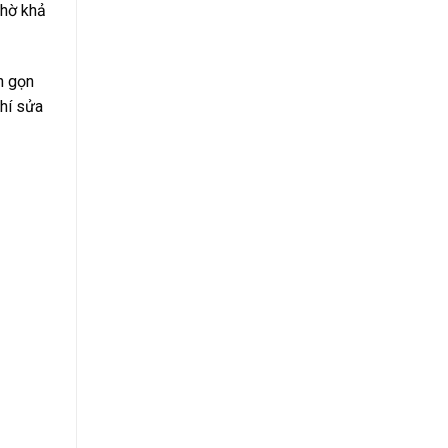
nhờ khả
h gọn
phí sửa