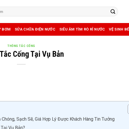
Y BƠM
SỬA CHỮA ĐIỆN NƯỚC
SIÊU ÂM TÌM RÒ RỈ NƯỚC
VỆ SINH B
THÔNG TẮC CỐNG
Tắc Cống Tại Vụ Bản
 Chóng, Sạch Sẽ, Giá Hợp Lý Được Khách Hàng Tin Tưởng
 Tại Vụ Bản?