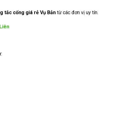
g tắc cống giá rẻ Vụ Bản
từ các đơn vị uy tín.
Liên
ư: