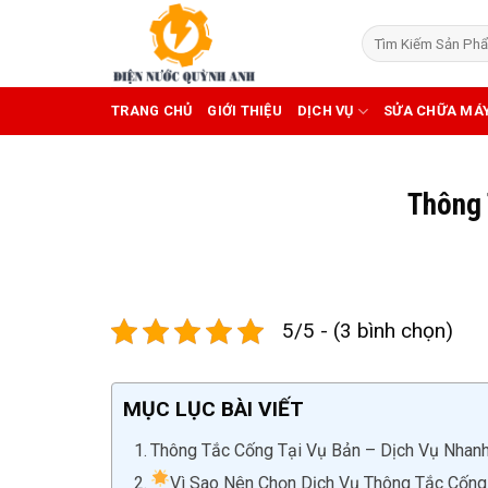
Skip
to
content
TRANG CHỦ
GIỚI THIỆU
DỊCH VỤ
SỬA CHỮA MÁ
Thông 
5/5 - (3 bình chọn)
MỤC LỤC BÀI VIẾT
Thông Tắc Cống Tại Vụ Bản – Dịch Vụ Nhanh
Vì Sao Nên Chọn Dịch Vụ Thông Tắc Cống