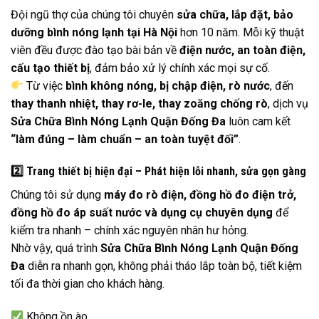
Đội ngũ thợ của chúng tôi chuyên
sửa chữa, lắp đặt, bảo
dưỡng bình nóng lạnh tại Hà Nội
hơn 10 năm. Mỗi kỹ thuật
viên đều được đào tạo bài bản về
điện nước, an toàn điện,
cấu tạo thiết bị
, đảm bảo xử lý chính xác mọi sự cố.
Từ việc
bình không nóng, bị chập điện, rò nước
, đến
thay thanh nhiệt, thay rơ-le, thay zoăng chống rò
, dịch vụ
Sửa Chữa Bình Nóng Lạnh Quận Đống Đa
luôn cam kết
“làm đúng – làm chuẩn – an toàn tuyệt đối”
.
2️
Trang thiết bị hiện đại – Phát hiện lỗi nhanh, sửa gọn gàng
Chúng tôi sử dụng
máy đo rò điện, đồng hồ đo điện trở,
đồng hồ đo áp suất nước và dụng cụ chuyên dụng
để
kiểm tra nhanh – chính xác nguyên nhân hư hỏng.
Nhờ vậy, quá trình
Sửa Chữa Bình Nóng Lạnh Quận Đống
Đa
diễn ra nhanh gọn, không phải tháo lắp toàn bộ, tiết kiệm
tối đa thời gian cho khách hàng.
Không ồn ào