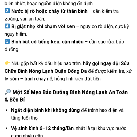
biến nhiệt, hoặc nguồn điện không ổn định.
Nước bị rò hoặc chảy từ thân bình
– cần kiểm tra
zoăng, van an toàn.
Bị giật nhẹ khi chạm vòi sen
– nguy cơ rò điện, cực kỳ
nguy hiểm.
Bình bật có tiếng kêu, cặn nhiều
– cần súc rửa, bảo
dưỡng.
Nếu gặp bất kỳ dấu hiệu nào trên,
hãy gọi ngay đội Sửa
Chữa Bình Nóng Lạnh Quận Đống Đa
để được kiểm tra, xử
lý sớm – tránh cháy nổ, hỏng linh kiện đắt tiền.
Một Số Mẹo Bảo Dưỡng Bình Nóng Lạnh An Toàn
& Bền Bỉ
Ngắt điện bình khi không dùng
để tránh hao điện và
tăng tuổi thọ.
Vệ sinh bình 6–12 tháng/lần
, nhất là tại khu vực nước
cứng nhiều cặn.