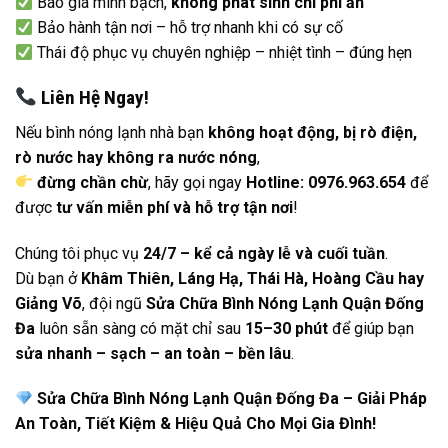
Báo giá minh bạch,
không phát sinh chi phí ẩn
Bảo hành tận nơi – hỗ trợ nhanh khi có sự cố
Thái độ phục vụ chuyên nghiệp – nhiệt tình – đúng hẹn
Liên Hệ Ngay!
Nếu bình nóng lạnh nhà bạn
không hoạt động, bị rò điện,
rò nước hay không ra nước nóng
,
đừng chần chừ
, hãy gọi ngay
Hotline: 0976.963.654
để
được
tư vấn miễn phí và hỗ trợ tận nơi
!
Chúng tôi phục vụ
24/7 – kể cả ngày lễ và cuối tuần
.
Dù bạn ở
Khâm Thiên, Láng Hạ, Thái Hà, Hoàng Cầu hay
Giảng Võ
, đội ngũ
Sửa Chữa Bình Nóng Lạnh Quận Đống
Đa
luôn sẵn sàng có mặt chỉ sau
15–30 phút
để giúp bạn
sửa nhanh – sạch – an toàn – bền lâu
.
Sửa Chữa Bình Nóng Lạnh Quận Đống Đa – Giải Pháp
An Toàn, Tiết Kiệm & Hiệu Quả Cho Mọi Gia Đình!