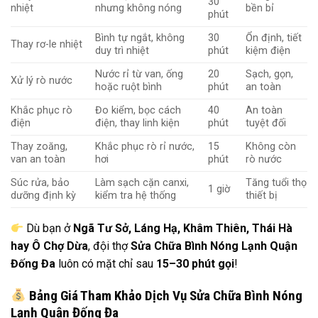
30
nhiệt
nhưng không nóng
bền bỉ
phút
Bình tự ngắt, không
30
Ổn định, tiết
Thay rơ-le nhiệt
duy trì nhiệt
phút
kiệm điện
Nước rỉ từ van, ống
20
Sạch, gọn,
Xử lý rò nước
hoặc ruột bình
phút
an toàn
Khắc phục rò
Đo kiểm, bọc cách
40
An toàn
điện
điện, thay linh kiện
phút
tuyệt đối
Thay zoăng,
Khắc phục rò rỉ nước,
15
Không còn
van an toàn
hơi
phút
rò nước
Súc rửa, bảo
Làm sạch cặn canxi,
Tăng tuổi thọ
1 giờ
dưỡng định kỳ
kiểm tra hệ thống
thiết bị
Dù bạn ở
Ngã Tư Sở, Láng Hạ, Khâm Thiên, Thái Hà
hay Ô Chợ Dừa
, đội thợ
Sửa Chữa Bình Nóng Lạnh Quận
Đống Đa
luôn có mặt chỉ sau
15–30 phút gọi
!
Bảng Giá Tham Khảo Dịch Vụ Sửa Chữa Bình Nóng
Lạnh Quận Đống Đa